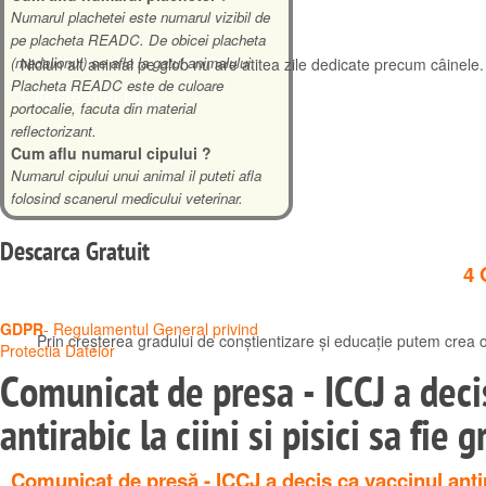
Numarul plachetei este numarul vizibil de
pe placheta READC. De obicei placheta
(medalionul) se afla la gatul animalului.
Niciun alt animal pe glob nu are atitea zile dedicate precum câinele. 
Placheta READC este de culoare
Citeste mai mult
portocalie, facuta din material
reflectorizant.
Cum aflu numarul cipului ?
Numarul cipului unui animal il puteti afla
folosind scanerul medicului veterinar.
Descarca
Gratuit
4 
GDPR
- Regulamentul General privind
Prin creșterea gradului de conștientizare și educație putem crea 
Protectia Datelor
Comunicat de presa - ICCJ a deci
Citeste mai mult
antirabic la ciini si pisici sa fie g
Comunicat de presă - ICCJ a decis ca vaccinul antira