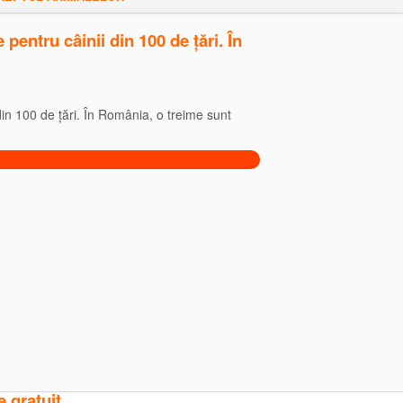
pentru câinii din 100 de țări. În
din 100 de țări. În România, o treime sunt
e gratuit