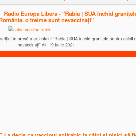
Radio Europa Libera - “Rabia | SUA închid granițele 
România, o treime sunt nevaccinați”
iției în presă a articolului “Rabia | SUA închid granițele pentru câinii 
nevaccinați” din 19 iunie 2021
 a decis ca vaccinul antirabic la câini și pisici să fi