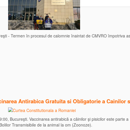
reşti - Termen în procesul de calomnie înaintat de CMVRO împotriva aso
narea Antirabica Gratuita si Obligatorie a Cainilor si
9:00, Bucureşti. Vaccinarea antirabică a câinilor şi pisicilor este part
Bolilor Transmisibile de la animal la om (Zoonoze).