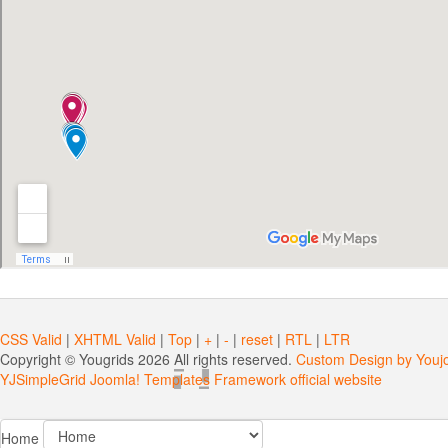
MAFIA VETERIN
Un câștig pentru 9 milioane de proprietari de carnasiere. Asociaț
acțiune prin care a solicitat anularea art. 2 lit. k și art. 9 alin. 
atribuit în gestiunea 
Citeste mai mult
CSS Valid
|
XHTML Valid
|
Top
|
+
|
-
|
reset
|
RTL
|
LTR
Copyright ©
Yougrids
2026 All rights reserved.
Custom Design by Youj
YJSimpleGrid Joomla! Templates Framework official website
Home