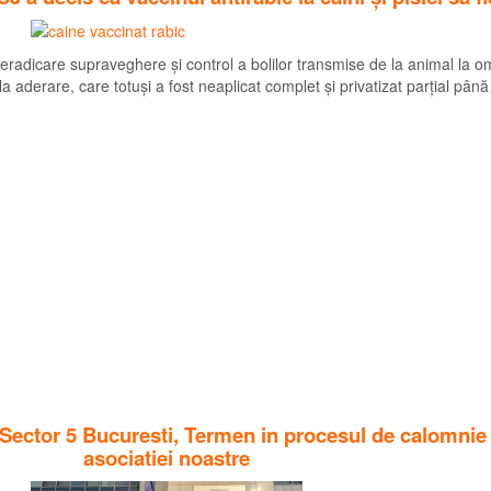
de eradicare supraveghere și control a bolilor transmise de la animal l
derare, care totuși a fost neaplicat complet și privatizat parțial până
a Sector 5 Bucuresti, Termen in procesul de calomni
asociatiei noastre