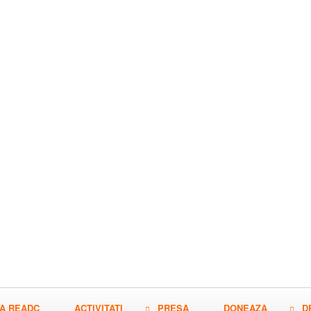
A READC
ACTIVITATI
PRESA
DONEAZA
D