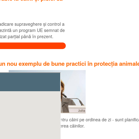
radicare supraveghere și control a
prezintă un program UE semnat de
izat parțial până în prezent.
n nou exemplu de bune practici în protecția animale
 pune mai mult efort și grijă pentru câini pe ordinea de zi - sunt planific
animalelor și pentru creșterea câinilor.