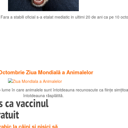
Fara a stabili oficial s-a etalat mediatic in ultimi 20 de ani ca pe 10 oc
Octombrie Ziua Mondială a Animalelor
o lume în care animalele sunt întotdeauna recunoscute ca ființe simțitoa
întotdeauna răsplătită.
s ca vaccinul
ratuit
bic la câini și pisici să