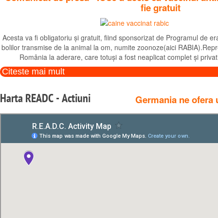
fie gratuit
Acesta va fi obligatoriu și gratuit, fiind sponsorizat de Programul de e
bolilor transmise de la animal la om, numite zoonoze(aici RABIA).Re
România la aderare, care totuși a fost neaplicat complet și privat
Citeste mai mult
Harta
READC
-
Actiuni
Germania ne ofera u
Ministrul federal al Agriculturii, Julia Klöckner (CDU), nu doar că
Citeste mai mult