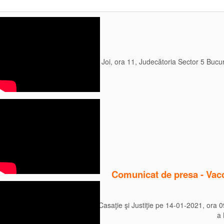
Joi, ora 11, Judecătoria Sector 5 Bucu
Citeste mai mult
Comunicat de presa - Vacci
Se decide la Înalta Curte de Casaţie şi Justiţie pe 14-01-2021, ora 0
a 