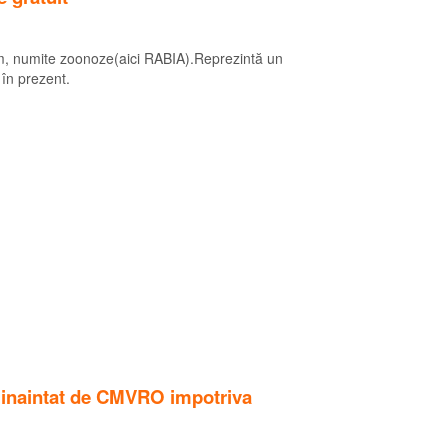
a om, numite zoonoze(aici RABIA).Reprezintă un
 în prezent.
e inaintat de CMVRO impotriva