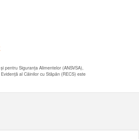
E
ă și pentru Siguranța Alimentelor (ANSVSA),
 de Evidență al Câinilor cu Stăpân (RECS) este