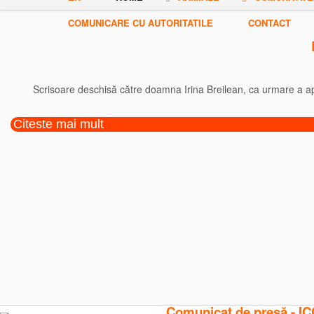
COMUNICARE CU AUTORITATILE
CONTACT
Scrisoare deschisă către doamna Irina Breilean, ca urmare a apar
Citeste mai mult
Comunicat de presă - ICCJ