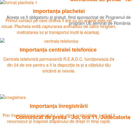
Importanța plachetei
Acesta va fi obligatoriu și gratuit, fiind sponsorizat de Programul 
Primul contact pe care cineva îl are cu un animal este cel
program UE semnat de România la a
vizual. Placheta evită capturarea animalului de către hingheri,
Citeste mai mult
maltratarea lui și transportul inutil la ecarisaj.
Importanța centralei telefonice
Centrala telefonică permanentă R.E.A.D.C. funcționeaza 24
din 24 de ore pentru a fi la dispoziția ta și a cățelului tău
oricând ai nevoie.
Importanța înregistrării
Prin înregistrarea animalului, i se oferă o identitate, putând fi
Comunicat de presa - Joi, ora 11, Judecatori
recunoscut și înapoiat stăpânului de drept în timp rapid.