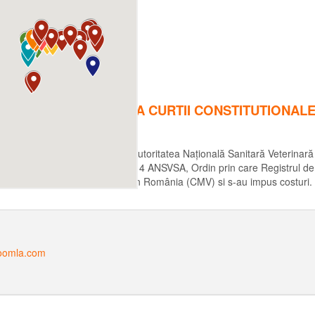
ARA DIN NOU PE MASA CURTII CONSTITUTIONAL
ia R.E.A.D.C a dat în judecată Autoritatea Națională Sanitară Veterinar
4 teza întai din Anexa Ordinului 1/2014 ANSVSA, Ordin prin care Registrul
Colegiului Medicilor Vetreinari din România (CMV) si s-au impus costuri.
oomla.com