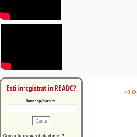
Citeste mai mult
Esti inregistrat in READC?
10 O
Numar cip/placheta
Cum aflu numarul plachetei ?