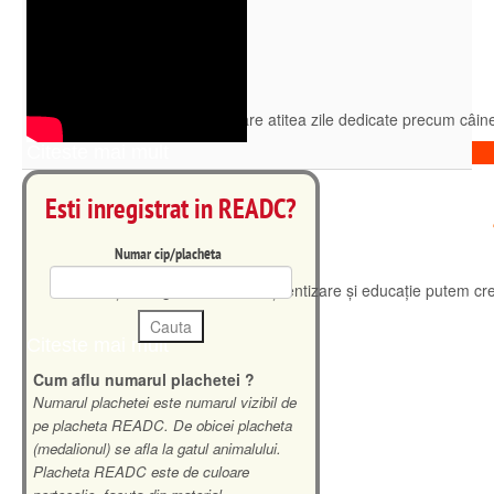
Niciun alt animal pe glob nu are atitea zile dedicate precum câinel
Citeste mai mult
Esti inregistrat in READC?
Numar cip/placheta
Prin creșterea gradului de conștientizare și educație putem cr
Citeste mai mult
Cum aflu numarul plachetei ?
Numarul plachetei este numarul vizibil de
pe placheta READC. De obicei placheta
(medalionul) se afla la gatul animalului.
Placheta READC este de culoare