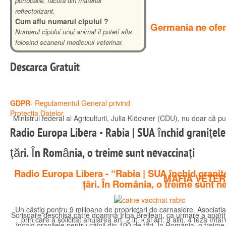
portocalie, facuta din material
reflectorizant.
Cum aflu numarul cipului ?
Germania ne ofera
Numarul cipului unui animal il puteti afla
folosind scanerul medicului veterinar.
Descarca
Gratuit
GDPR
- Regulamentul General privind
Protectia Datelor
Ministrul federal al Agriculturii, Julia Klöckner (CDU), nu doar că pun
Radio Europa Libera - Rabia | SUA închid granițele
Citeste mai mult
țări. În România, o treime sunt nevaccinați
Radio Europa Libera - “Rabia | SUA închid granițe
MAFIA VETER
țări. În România, o treime sunt n
Un câștig pentru 9 milioane de proprietari de carnasiere. Asociați
Scrisoare deschisă către doamna Irina Breilean, ca urmare a apariție
prin care a solicitat anularea art. 2 lit. k și art. 9 alin. 4 teza
închid granițele pentru câinii din 100 de țări. În România, o treim