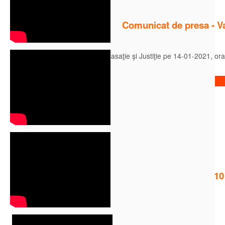
Comunicat de presa - Vac
Se decide la Înalta Curte de Casaţie şi Justiţie pe 14-01-2021, ora
Citeste mai mult
10