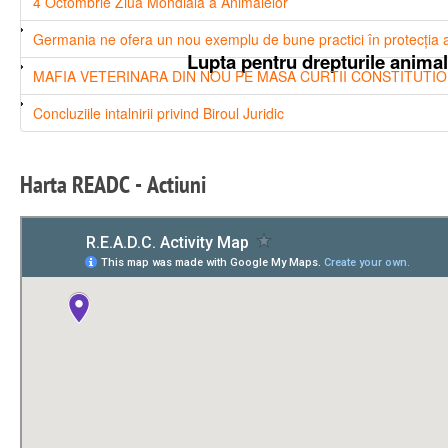
4 Octombrie Ziua Mondiala a Animalelor
Germania ne ofera un nou exemplu de bune practici în protecția 
Lupta pentru drepturile animal
MAFIA VETERINARA DIN NOU PE MASA CURTII CONSTITUTI
Concluziile intalnirii privind Biroul Juridic
Harta
READC
-
Actiuni
Ni s-a adus la cunoştinţă de către dna Lidia Zahiu, președintele as
nu reacţionăm şi s
În data de 06.09.2018, ora 09.30, la Curtea de Apel Cluj, va 
de aceștia pentru înregistrarea unei clinici mobile folosită pentru cas