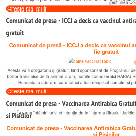
gestiunea Col
Citeste mai mult
Citeste mai mult
Comunicat de presa - ICCJ a decis ca vaccinul antirabi
gratuit
Comunicat de presă - ICCJ a decis ca vaccinul anti
fie gratuit
Acesta va fi obligatoriu și gratuit, fiind sponsorizat de Programul 
bolilor transmise de la animal la om, numite zoonoze(aici RABIA)
România la aderare, care totuși a fost neaplicat complet și pri
Citeste mai mult
Comunicat de presa - Vaccinarea Antirabica Gratuita
În urma întâlnirii privind intenția de înființare a Biroului Juri
si Pisicilor
Comunicat de presa - Vaccinarea Antirabica Gratui
si Pisicilor