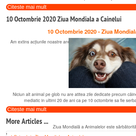
Citeste mai mult
10 Octombrie 2020 Ziua Mondiala a Cainelui
10 Octombrie 2020 - Ziua Mondiala
Am extins acțiunile noastre anuale,începute în anul 2014, cu rol de
4
Niciun alt animal pe glob nu are atitea zile dedicate precum câinel
mediatic in ultimi 20 de ani ca pe 10 octombrie sa fie serb
Citeste mai mult
More Articles ...
Ziua Mondială a Animalelor este sărbătorită în