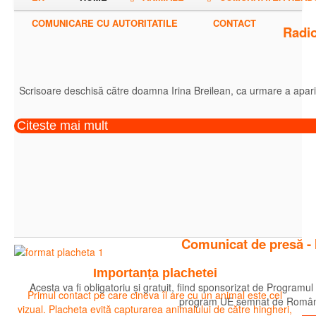
COMUNICARE CU AUTORITATILE
CONTACT
Radio
Scrisoare deschisă către doamna Irina Breilean, ca urmare a apariție
Citeste mai mult
Comunicat de presă - IC
Importanța plachetei
Acesta va fi obligatoriu și gratuit, fiind sponsorizat de Progra
Primul contact pe care cineva îl are cu un animal este cel
program UE semnat de România l
vizual. Placheta evită capturarea animalului de către hingheri,