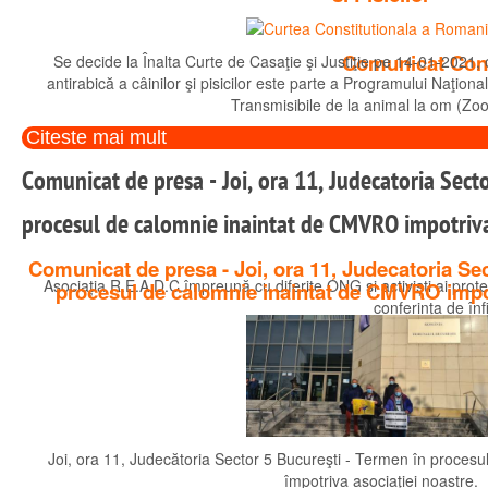
Comunicat Confe
Se decide la Înalta Curte de Casaţie şi Justiţie pe 14-01-2021,
antirabică a câinilor şi pisicilor este parte a Programului Naţion
Transmisibile de la animal la om (Zo
Citeste mai mult
Comunicat de presa - Joi, ora 11, Judecatoria Sect
procesul de calomnie inaintat de CMVRO impotriva
Comunicat de presa - Joi, ora 11, Judecatoria Se
Asociația R.E.A.D.C.împreună cu diferite ONG și activiști ai prote
procesul de calomnie inaintat de CMVRO impot
conferința de înf
Joi, ora 11, Judecătoria Sector 5 Bucureşti - Termen în proces
împotriva asociaţiei noastre.