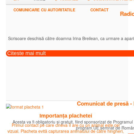
COMUNICARE CU AUTORITATILE
CONTACT
Radio
Scrisoare deschisă către doamna Irina Breilean, ca urmare a apariție
Citeste mai mult
Comunicat de presă - IC
Importanța plachetei
Acesta va fi obligatoriu și gratuit, fiind sponsorizat de Progra
Primul contact pe care cineva îl are cu un animal este cel
program UE semnat de România l
vizual. Placheta evită capturarea animalului de către hingheri,