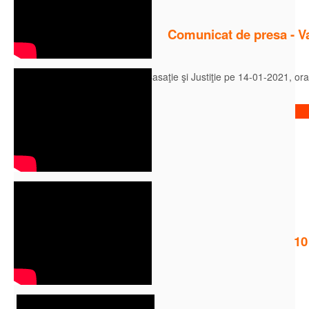
Comunicat de presa - Vac
Se decide la Înalta Curte de Casaţie şi Justiţie pe 14-01-2021, ora
Citeste mai mult
10