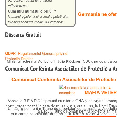
portocalie, facuta din material
reflectorizant.
Cum aflu numarul cipului ?
Germania ne ofera
Numarul cipului unui animal il puteti afla
folosind scanerul medicului veterinar.
Descarca
Gratuit
GDPR
- Regulamentul General privind
Protectia Datelor
Ministrul federal al Agriculturii, Julia Klöckner (CDU), nu doar că pun
Comunicat Conferinta Asociatiilor de Protectie a A
Citeste mai mult
Comunicat Conferinta Asociatiilor de Protectie
MAFIA VETER
Asociația R.E.A.D.C.împreună cu diferite ONG și activiști ai protecți
civice, organizează în data de 09.11.2019, ora 10.00, la Hotel Trian
Un câștig pentru 9 milioane de proprietari de carnasiere. Asociați
a Biroului Juridic Român pentru protecția animal
prin care a solicitat anularea art. 2 lit. k și art. 9 alin. 4 teza