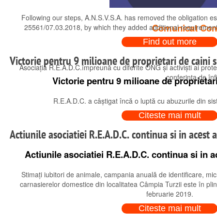
Following our steps, A.N.S.V.S.A. has removed the obligation es
Comunicat Confe
25561/07.03.2018, by which they added additional requirements
Find out more
Victorie pentru 9 milioane de proprietari de caini si
Asociația R.E.A.D.C.împreună cu diferite ONG și activiști ai prote
conferința de înf
Victorie pentru 9 milioane de proprietari 
R.E.A.D.C. a câștigat încă o luptă cu abuzurile din sis
Citeste mai mult
Actiunile asociatiei R.E.A.D.C. continua si in acest 
Actiunile asociatiei R.E.A.D.C. continua si in 
Stimați iubitori de animale, campania anuală de identificare, mic
carnasierelor domestice din localitatea Câmpia Turzii este în pli
februarie 2019.
Citeste mai mult