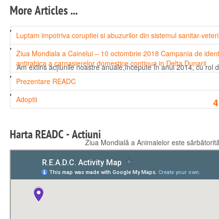
More Articles ...
Luptam impotriva coruptiei si abuzurilor din sistemul sanitar-veter
Ziua Mondiala a Cainelui – 10 octombrie 2018 Campania de identif
antirabica a carnasierelor domestice continua in Delta Dunarii
Am extins acțiunile noastre anuale,începute în anul 2014, cu rol de
Prezentare READC
Adoptii
4
Harta
READC
-
Actiuni
Ziua Mondială a Animalelor este sărbătorită în