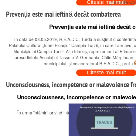
Citeste mai mult
gestiunea Col
Citeste mai mult
Prevenția este mai ieftină decât combaterea
Prevenția este mai ieftină decât
În data de 08.05.2019, R.E.A.D.C. Turda a susținut o conferință
Palatului Cultural „Ionel Floașiu” Câmpia Turzii, în care i-am avut c
Municipiului Câmpia Turzii, Alin Irimieș, reprezentant al Primarie
președintele Asociației Tasso e.V. Germania, Călin Mărginean, 
municipiului, și colaboratorul R.E.A.D.C., prof. d
Citeste mai mult
Unconsciousness, incompetence or malevolence fr
Unconsciousness, incompetence or malevole
În urma întâlnirii privind intenția de înființare a Biroului Juri