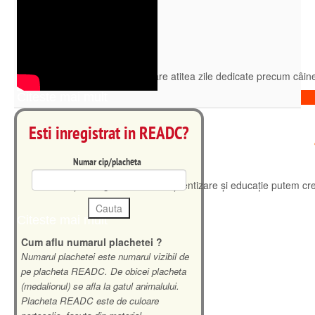
Niciun alt animal pe glob nu are atitea zile dedicate precum câinel
Citeste mai mult
Esti inregistrat in READC?
Numar cip/placheta
Prin creșterea gradului de conștientizare și educație putem cr
Citeste mai mult
Cum aflu numarul plachetei ?
Numarul plachetei este numarul vizibil de
pe placheta READC. De obicei placheta
(medalionul) se afla la gatul animalului.
Placheta READC este de culoare