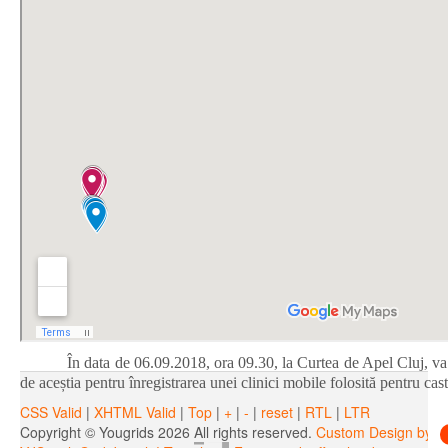
Lupta pentru drepturile animal
Ni s-a adus la cunoştinţă de către dna Lidia Zahiu, președintele as
nu reacţionăm şi s
În data de 06.09.2018, ora 09.30, la Curtea de Apel Cluj, va 
de aceștia pentru înregistrarea unei clinici mobile folosită pentru cas
CSS Valid
|
XHTML Valid
|
Top
|
+
|
-
|
reset
|
RTL
|
LTR
Copyright ©
Yougrids
2026 All rights reserved.
Custom Design by Y