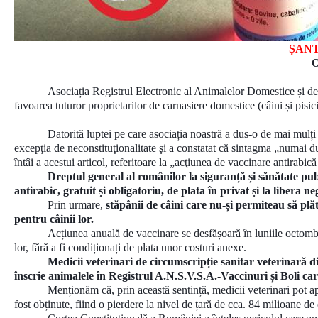
ȘAN
Asociația Registrul Electronic al Animalelor Domestice și de
favoarea tuturor proprietarilor de carnasiere domestice (câini și pisi
Datorită luptei pe care asociația noastră a dus-o de mai mulți
excepţia de neconstituţionalitate şi a constatat că sintagma „numai d
întâi a acestui articol, referitoare la „acţiunea de vaccinare antirabic
Dreptul general al românilor la siguranță și sănătate publ
antirabic, gratuit și obligatoriu, de plata în privat și la libera 
Prin urmare,
stăpânii de câini care nu-și permiteau să plă
pentru câinii lor.
Acțiunea anuală de vaccinare se desfășoară în luniile octombrie
lor, fără a fi condiționați de plata unor costuri anexe.
Medicii veterinari de circumscripție sanitar veterinară din 
înscrie animalele în Registrul A.N.S.V.S.A.-Vaccinuri și Boli care
Menționăm că, prin această sentință, medicii veterinari pot ap
fost obținute, fiind o pierdere la nivel de țară de cca. 84 milioane de