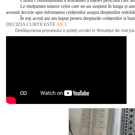
Curtea Constituțională a României a înțeles pericolul care ame
Le mulțumim tuturor celor care ne-au susținut în lunga și anev
această decizie spre informarea cetățenilor asupra drepturilor redobâ
În toți acești ani am luptat pentru drepturile cetățenilor si 
DECIZIA CURTII ESTE
AICI
.
Desfășurarea procesului o puteți urmări în filmulețul de mai jos