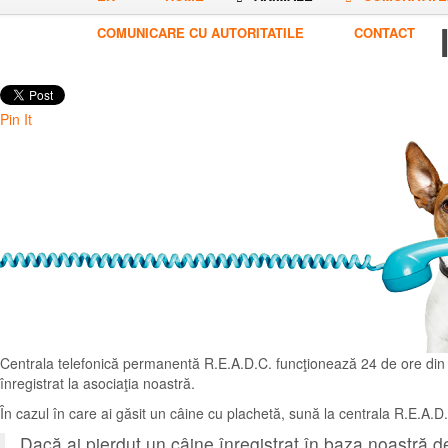
COMUNICARE CU AUTORITATILE
CONTACT
Pin It
Centrala telefonică permanentă R.E.A.D.C. funcţionează 24 de ore din 24
înregistrat la asociaţia noastră.
În cazul în care ai găsit un câine cu plachetă, sună la centrala R.E.A.D
Dacă ai pierdut un câine înregistrat în baza noastră de