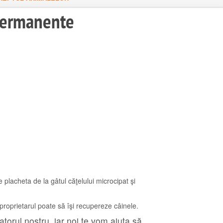
 permanente
placheta de la gâtul căţelului microcipat şi
proprietarul poate să îşi recupereze câinele.
torul nostru, iar noi te vom ajuta să