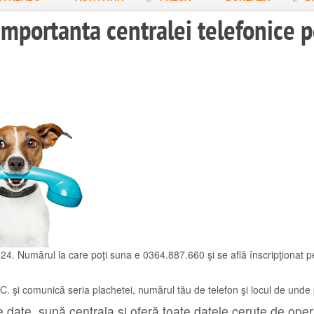
Importanta centralei telefonice
. Numărul la care poţi suna e 0364.887.660 şi se află înscripţionat pe 
.C. şi comunică seria plachetei, numărul tău de telefon şi locul de unde 
 date, sună centrala şi oferă toate datele cerute de opera