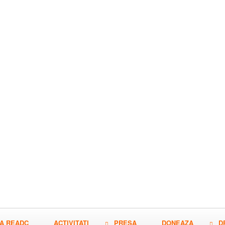
A READC
ACTIVITATI
PRESA
DONEAZA
D